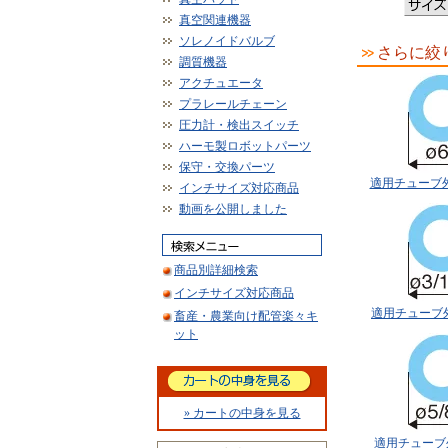
真空関連機器
ソレノイドバルブ
さらに絞
調質機器
アクチュエータ
プラレールチェーン
圧力計・検出スイッチ
ハーモ製ロボットパーツ
保守・交換パーツ
適用チューブ外
インチサイズ対応商品
動画を公開しました
商品別詳細検索
インチサイズ対応商品
適用チューブ外径
畜産・農業向け配管楽々キ
ット
» カートの中身を見る
適用チューブ外