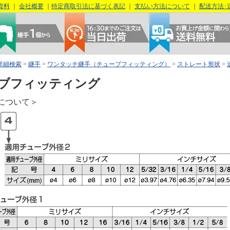
資料
｜
会社概要
｜
特定商取引法に基づく表記
｜
支払い方法について
｜
配送方法･
詳細検索
>
継手
>
ワンタッチ継手（チューブフィッティング）
>
ストレート形状
>
ブフィッティング
について＞