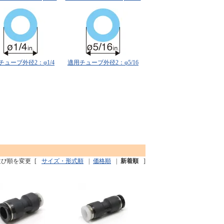
チューブ外径2：φ1/4
適用チューブ外径2：φ5/16
並び順を変更
[
サイズ・形式順
|
価格順
|
新着順
]