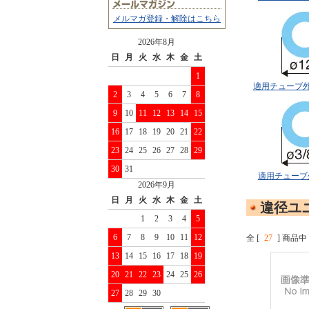
メルマガ登録・解除はこちら
2026年8月
日
月
火
水
木
金
土
1
適用チューブ外径
2
3
4
5
6
7
8
9
10
11
12
13
14
15
16
17
18
19
20
21
22
23
24
25
26
27
28
29
30
31
適用チューブ外
2026年9月
日
月
火
水
木
金
土
違径ユ
1
2
3
4
5
6
7
8
9
10
11
12
全 [
27
] 商品中 
13
14
15
16
17
18
19
20
21
22
23
24
25
26
27
28
29
30