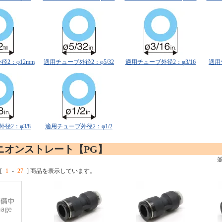
2：φ12mm
適用チューブ外径2：φ5/32
適用チューブ外径2：φ3/16
適用
径2：φ3/8
適用チューブ外径2：φ1/2
ニオンストレート【PG】
[
1
-
27
] 商品を表示しています。