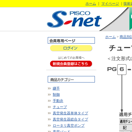
ホーム
｜
マイページ
｜
技術
ホーム
>
商品別
チュー
はじめてのお客様へ
＜注文形式
継手
制御
手動弁
チューブ
真空発生器単体タイプ
真空発生器総合タイプ
ロータリ真空ポンプ
真空パッド