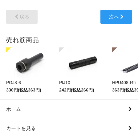
戻る
次へ
売れ筋商品
PGJ8-6
PIJ10
HPU408-R□
330円(税込363円)
242円(税込266円)
363円(税込3
ホーム
カートを見る