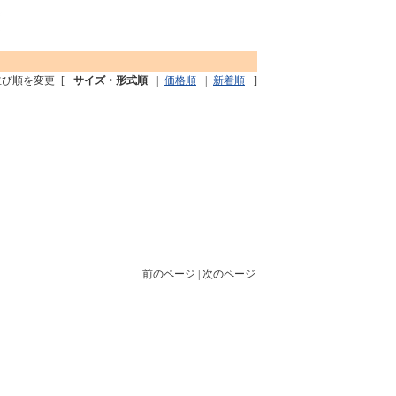
並び順を変更
[
サイズ・形式順
|
価格順
|
新着順
]
前のページ | 次のページ