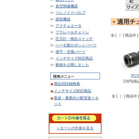
真空関連機器
ソレノイドバルブ
調質機器
適用チュ
アクチュエータ
プラレールチェーン
全 [
2
] 商品中 [
圧力計・検出スイッチ
ハーモ製ロボットパーツ
保守・交換パーツ
インチサイズ対応商品
動画を公開しました
PG1
528円(税
商品別詳細検索
インチサイズ対応商品
全 [
2
] 商品中 
畜産・農業向け配管楽々キ
ット
» カートの中身を見る