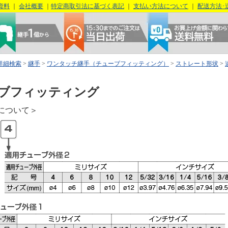
資料
｜
会社概要
｜
特定商取引法に基づく表記
｜
支払い方法について
｜
配送方法･
詳細検索
>
継手
>
ワンタッチ継手（チューブフィッティング）
>
ストレート形状
>
ブフィッティング
について＞