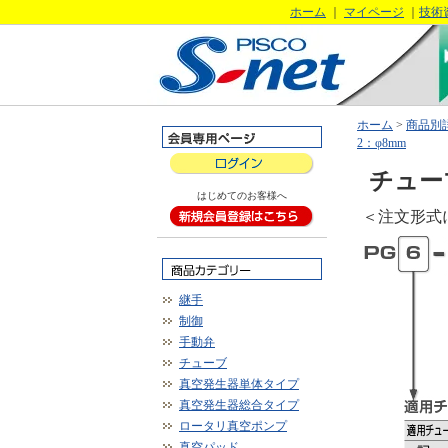
ホーム
｜
マイページ
｜
技術
ホーム
>
商品別
2：φ8mm
チュー
はじめてのお客様へ
＜注文形式
継手
制御
手動弁
チューブ
真空発生器単体タイプ
真空発生器総合タイプ
ロータリ真空ポンプ
真空パッド