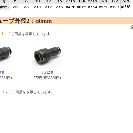
ーブ外径2：φ8mm
1
-
2
] 商品を表示しています。
0-8
PG12-8
込581円)
572円(税込629円)
[
1
-
2
] 商品を表示しています。