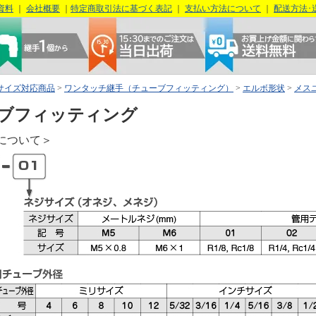
資料
｜
会社概要
｜
特定商取引法に基づく表記
｜
支払い方法について
｜
配送方法･
サイズ対応商品
>
ワンタッチ継手（チューブフィッティング）
>
エルボ形状
>
メス
ブフィッティング
について＞