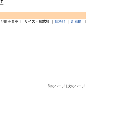
並び順を変更
[
サイズ・形式順
|
価格順
|
新着順
]
前のページ | 次のページ