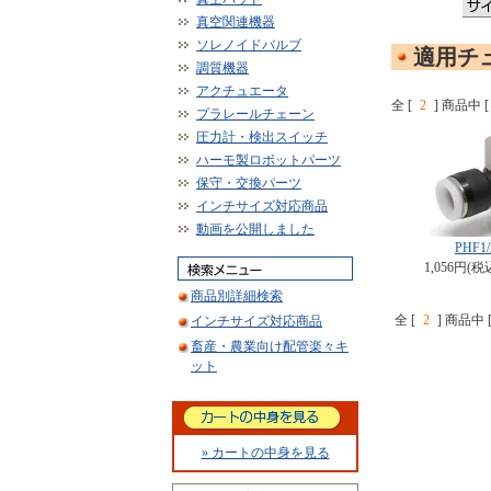
真空関連機器
ソレノイドバルブ
適用チュ
調質機器
アクチュエータ
全 [
2
] 商品中 [
プラレールチェーン
圧力計・検出スイッチ
ハーモ製ロボットパーツ
保守・交換パーツ
インチサイズ対応商品
動画を公開しました
PHF1/
1,056円(税
商品別詳細検索
全 [
2
] 商品中 
インチサイズ対応商品
畜産・農業向け配管楽々キ
ット
» カートの中身を見る