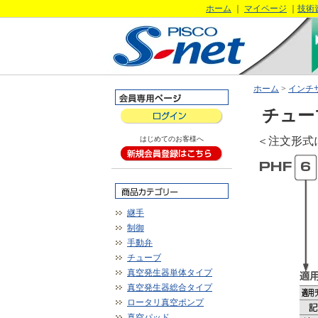
ホーム
｜
マイページ
｜
技術
ホーム
>
インチ
チュー
はじめてのお客様へ
＜注文形式
継手
制御
手動弁
チューブ
真空発生器単体タイプ
真空発生器総合タイプ
ロータリ真空ポンプ
真空パッド