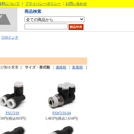
送料について
｜
プライバシーポリシー
｜
お問い合わせ
商品検索
>
5/16インチ
並び順を変更
[
サイズ・形式順
|
価格順
|
新着順
]
PAU5/16
PAW5/16-04
550円(税込605円)
1,485円(税込1,634円)