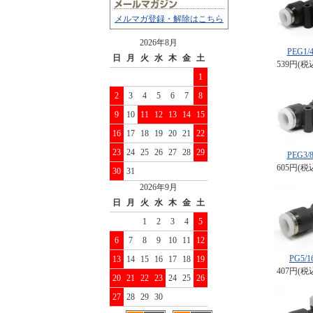
メルマガ登録・解除はこちら
2026年8月
PEG1/4
日
月
火
水
木
金
土
539円(税
1
2
3
4
5
6
7
8
9
10
11
12
13
14
15
16
17
18
19
20
21
22
23
24
25
26
27
28
29
PEG3/8
605円(税
30
31
2026年9月
日
月
火
水
木
金
土
1
2
3
4
5
6
7
8
9
10
11
12
PG5/16
13
14
15
16
17
18
19
407円(税
20
21
22
23
24
25
26
27
28
29
30