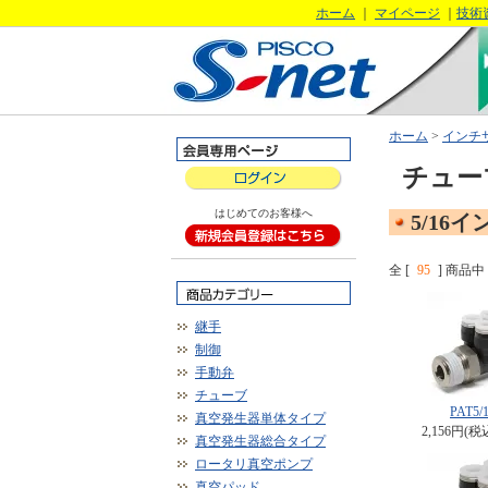
ホーム
｜
マイページ
｜
技術
ホーム
>
インチ
チュー
はじめてのお客様へ
5/16イ
全 [
95
] 商品中 
継手
制御
手動弁
チューブ
PAT5/1
真空発生器単体タイプ
2,156円(税
真空発生器総合タイプ
ロータリ真空ポンプ
真空パッド