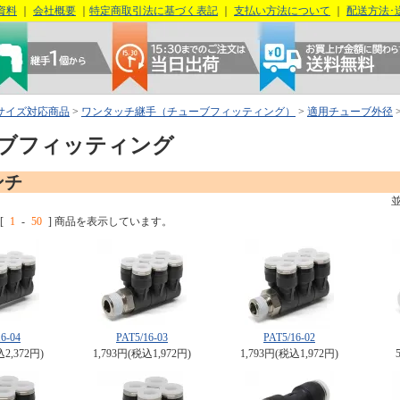
資料
｜
会社概要
｜
特定商取引法に基づく表記
｜
支払い方法について
｜
配送方法･
サイズ対応商品
>
ワンタッチ継手（チューブフィッティング）
>
適用チューブ外径
ブフィッティング
ンチ
[
1
-
50
] 商品を表示しています。
6-04
PAT5/16-03
PAT5/16-02
込2,372円)
1,793円(税込1,972円)
1,793円(税込1,972円)