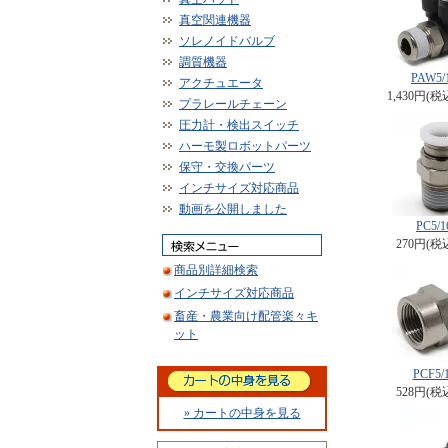
真空関連機器
ソレノイドバルブ
調質機器
PAW5/
アクチュエータ
1,430円(税
プラレールチェーン
圧力計・検出スイッチ
ハーモ製ロボットパーツ
保守・交換パーツ
インチサイズ対応商品
動画を公開しました
PC5/1
270円(税
商品別詳細検索
インチサイズ対応商品
畜産・農業向け配管楽々キ
ット
PCF5/1
528円(税
» カートの中身を見る