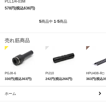
PLL1/4-03M
578円(税込636円)
5
1
5
商品中
-
商品
売れ筋商品
PGJ8-6
PIJ10
HPU408-R□
330円(税込363円)
242円(税込266円)
363円(税込3
ホーム