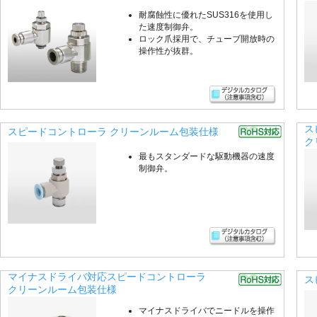
耐腐蝕性に優れたSUS316を使用し
た速度制御弁。
ロック爪採用で、チューブ開放時の
操作性が抜群。
ス
スピードコントローラ クリーンルーム包装仕様
ク
最もスタンダードな駆動機器の速度
制御弁。
マイナスドライバ対応スピードコントローラ
ス
クリーンルーム包装仕様
マイナスドライバでニードルを操作