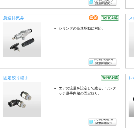
急速排気弁
ス
シリンダの高速駆動に対応。
固定絞り継手
レ
エアの流量を設定して絞る、ワンタ
ッチ継手内蔵の固定絞り。