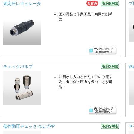
固定圧レギュレータ
プ
圧力調整と作業工数・時間の削減
に。
チェックバルブ
低
片側から入力されたエアのみ流す
為、出力側の圧力を保つことが可
能。
低作動圧チェックバルブPP
サ