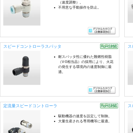
（速度調整）。
不用意な手動操作を防止。
スピードコントローラスパッタ
ス
耐スパッタ性に優れた難燃性樹脂
（V-0相当品）の採用により、火花
の発生する環境内の速度制御に最
適。
定流量スピードコントローラ
ス
駆動機器の速度を設定して制御。
大量生産される専用機等に最適。