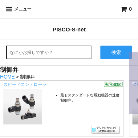
0
メニュー
PISCO-S-net
検索
制御弁
HOME
> 制御弁
<
スピードコントローラ
ス
最もスタンダードな駆動機器の速度
制御弁。