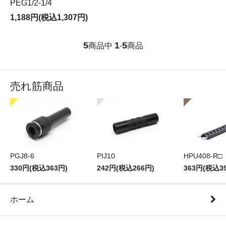
PEG1/2-1/4
1,188円(税込1,307円)
5
1
5
商品中
-
商品
売れ筋商品
PGJ8-6
PIJ10
HPU408-R□
330円(税込363円)
242円(税込266円)
363円(税込3
ホーム