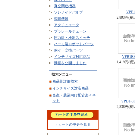
真空関連機器
VPF
ソレノイドバルブ
2,893円(税
調質機器
アクチュエータ
プラレールチェーン
圧力計・検出スイッチ
ハーモ製ロボットパーツ
保守・交換パーツ
インチサイズ対応商品
VPB1R
1,419円(税
動画を公開しました
商品別詳細検索
インチサイズ対応商品
畜産・農業向け配管楽々キ
ット
VPD1-3
2,838円(税
» カートの中身を見る