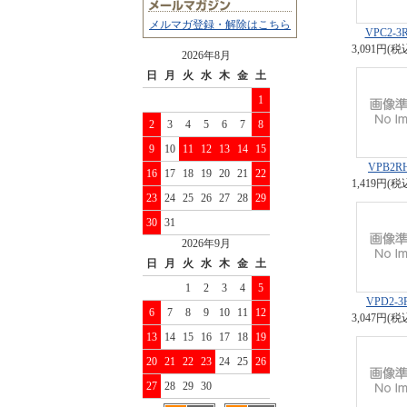
メルマガ登録・解除はこちら
VPC2-3
3,091円(税
2026年8月
日
月
火
水
木
金
土
1
2
3
4
5
6
7
8
9
10
11
12
13
14
15
VPB2R
16
17
18
19
20
21
22
1,419円(税
23
24
25
26
27
28
29
30
31
2026年9月
日
月
火
水
木
金
土
1
2
3
4
5
VPD2-3
6
7
8
9
10
11
12
3,047円(税
13
14
15
16
17
18
19
20
21
22
23
24
25
26
27
28
29
30