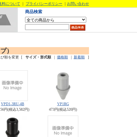
送料について
｜
プライバシーポリシー
｜
お問い合わせ
商品検索
イプ）
並び順を変更
[
サイズ・形式順
|
価格順
|
新着順
]
VPD1-3RU-4B
VP1RG
256円(税込3,582円)
473円(税込520円)