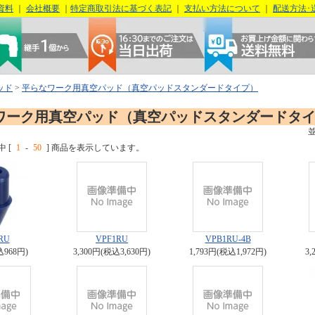
資料
｜
会社概要
｜
特定商取引法に基づく表記
｜
支払い方法について
｜
配送方法･
ッド
>
平らなワーク用真空パッド（真空パッドスタンダードタイプ）
ワーク用真空パッド（真空パッドスタンダードタ
中 [
1
-
50
] 商品を表示しています。
RU
VPF1RU
VPB1RU-4B
込968円)
3,300円(税込3,630円)
1,793円(税込1,972円)
3,