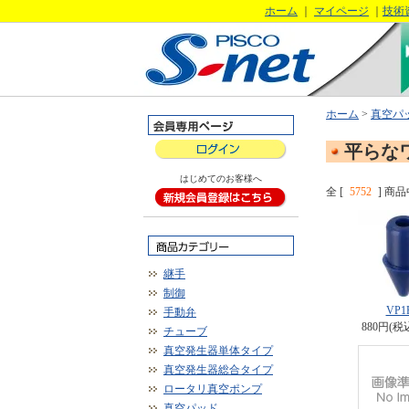
ホーム
｜
マイページ
｜
技術
ホーム
>
真空パ
平らな
はじめてのお客様へ
全 [
5752
] 商品
継手
制御
VP1
手動弁
880円(税
チューブ
真空発生器単体タイプ
真空発生器総合タイプ
ロータリ真空ポンプ
真空パッド