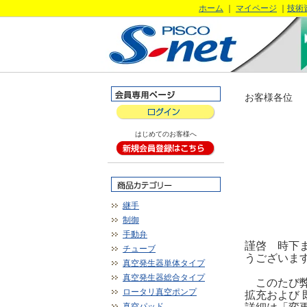
ホーム
｜
マイページ
｜
技術
お客様各位
はじめてのお客様へ
継手
制御
手動弁
謹啓 時下
チューブ
うございま
真空発生器単体タイプ
真空発生器総合タイプ
このたび弊
ロータリ真空ポンプ
拡充および
真空パッド