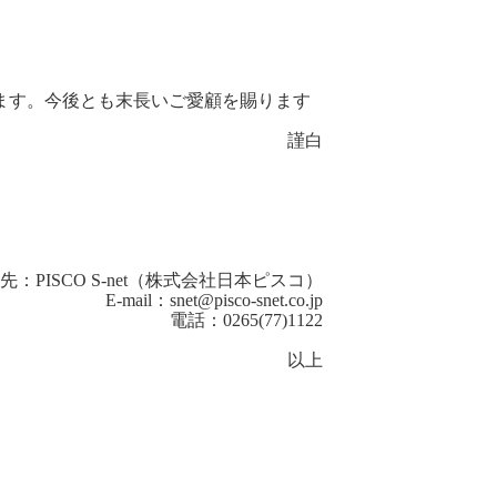
いります。今後とも末長いご愛顧を賜ります
謹白
：PISCO S-net（株式会社日本ピスコ）
o-snet.co.jp
5(77)1122
以上