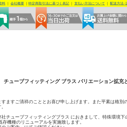
資料
｜
会社概要
｜
特定商取引法に基づく表記
｜
支払い方法について
｜
配送方法･
チューブフィッティング ブラス バリエーション拡充
ますますご清祥のこととお喜び申し上げます。また平素は格別
す。
社チューブフィッティングブラス におきまして、特殊環境下
 既存機種のリニューアルを実施致します。