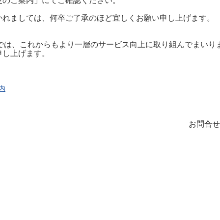
更のご案内」にてご確認ください。
かれましては、何卒ご了承のほど宜しくお願い申し上げます。
S-netでは、これからもより一層のサービス向上に取り組んでま
申し上げます。
内
お問合せ先
E-mail：snet@pisc
電話：026