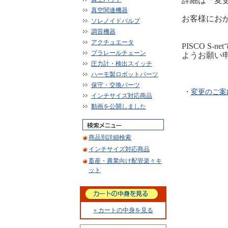
詳細は「変
真空関連機器
お客様にお
ソレノイドバルブ
調質機器
アクチュエータ
PISCO 
プラレールチェーン
ようお願い
圧力計・検出スイッチ
ハーモ製ロボットパーツ
保守・交換パーツ
・
変更のご案
インチサイズ対応商品
動画を公開しました
商品別詳細検索
インチサイズ対応商品
畜産・農業向け配管楽々キ
ット
» カートの中身を見る