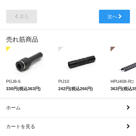
戻る
次へ
売れ筋商品
PGJ8-6
PIJ10
HPU408-R□
330円(税込363円)
242円(税込266円)
363円(税込3
ホーム
カートを見る