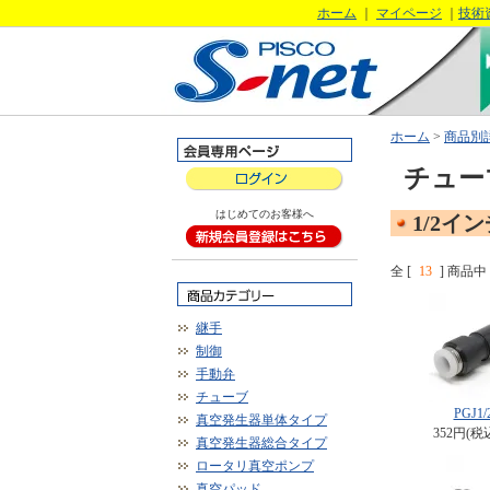
ホーム
｜
マイページ
｜
技術
ホーム
>
商品別
チュー
はじめてのお客様へ
1/2イ
全 [
13
] 商品中 
継手
制御
手動弁
チューブ
PGJ1/2
真空発生器単体タイプ
352円(税
真空発生器総合タイプ
ロータリ真空ポンプ
真空パッド