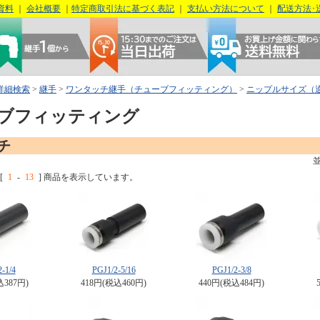
資料
｜
会社概要
｜
特定商取引法に基づく表記
｜
支払い方法について
｜
配送方法･
詳細検索
>
継手
>
ワンタッチ継手（チューブフィッティング）
>
ニップルサイズ（
ブフィッティング
ンチ
[
1
-
13
] 商品を表示しています。
-1/4
PGJ1/2-5/16
PGJ1/2-3/8
込387円)
418円(税込460円)
440円(税込484円)