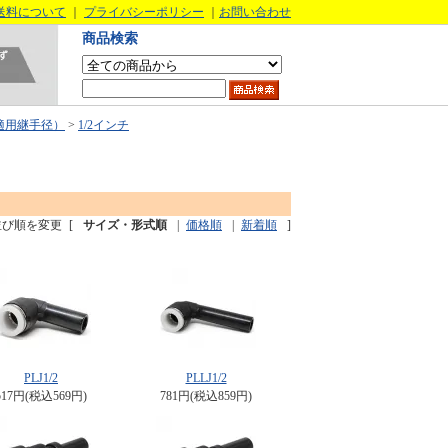
送料について
｜
プライバシーポリシー
｜
お問い合わせ
商品検索
適用継手径）
>
1/2インチ
並び順を変更
[
サイズ・形式順
|
価格順
|
新着順
]
PLJ1/2
PLLJ1/2
517円(税込569円)
781円(税込859円)