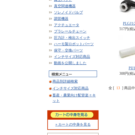
真空関連機器
ソレノイドバルブ
調質機器
PLGJ1/2
アクチュエータ
517円(税
プラレールチェーン
圧力計・検出スイッチ
ハーモ製ロボットパーツ
保守・交換パーツ
インチサイズ対応商品
動画を公開しました
PIJ1
308円(税
商品別詳細検索
全 [
13
] 商品中 
インチサイズ対応商品
畜産・農業向け配管楽々キ
ット
» カートの中身を見る