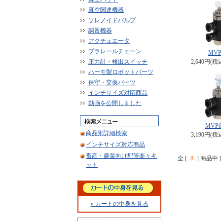
真空関連機器
ソレノイドバルブ
調質機器
アクチュエータ
プラレールチェーン
MVP
圧力計・検出スイッチ
2,640円(税
ハーモ製ロボットパーツ
保守・交換パーツ
インチサイズ対応商品
動画を公開しました
MVP6
商品別詳細検索
3,190円(税
インチサイズ対応商品
畜産・農業向け配管楽々キ
全 [
8
] 商品中 
ット
» カートの中身を見る