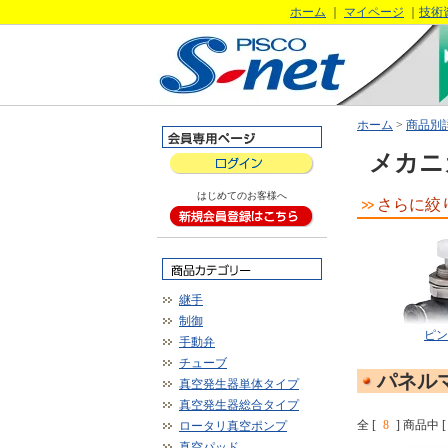
ホーム
｜
マイページ
｜
技術
ホーム
>
商品別
メカニ
はじめてのお客様へ
さらに絞
継手
制御
ピン
手動弁
チューブ
パネル
真空発生器単体タイプ
真空発生器総合タイプ
全 [
8
] 商品中 [
ロータリ真空ポンプ
真空パッド