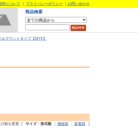
送料について
｜
プライバシーポリシー
｜
お問い合わせ
商品検索
ネルマウントタイプ【MVP】
並び順を変更
[
サイズ・形式順
|
価格順
|
新着順
]