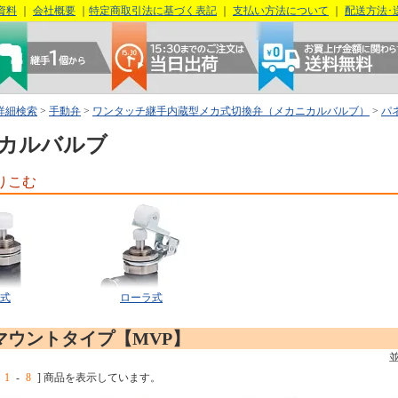
資料
｜
会社概要
｜
特定商取引法に基づく表記
｜
支払い方法について
｜
配送方法･
詳細検索
>
手動弁
>
ワンタッチ継手内蔵型メカ式切換弁（メカニカルバルブ）
>
パ
カルバルブ
りこむ
式
ローラ式
マウントタイプ【MVP】
1
-
8
] 商品を表示しています。