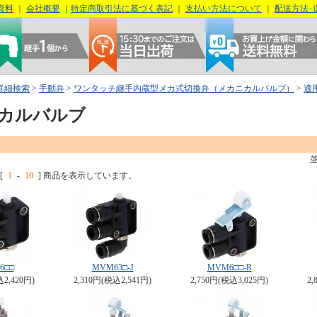
資料
｜
会社概要
｜
特定商取引法に基づく表記
｜
支払い方法について
｜
配送方法･
詳細検索
>
手動弁
>
ワンタッチ継手内蔵型メカ式切換弁（メカニカルバルブ）
>
適
カルバルブ
[
1
-
10
] 商品を表示しています。
6□□
MVM63□-J
MVM6□□-R
込2,420円)
2,310円(税込2,541円)
2,750円(税込3,025円)
2,