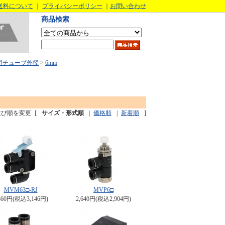
送料について
｜
プライバシーポリシー
｜
お問い合わせ
商品検索
用チューブ外径
>
6mm
並び順を変更
[
サイズ・形式順
|
価格順
|
新着順
]
MVM63□-RJ
MVP6□
860円(税込3,146円)
2,640円(税込2,904円)