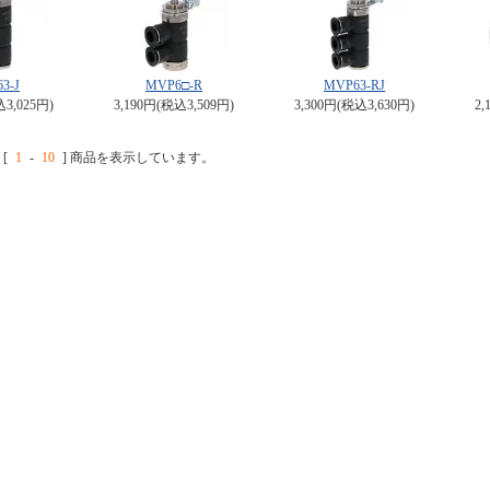
3-J
MVP6□-R
MVP63-RJ
込3,025円)
3,190円(税込3,509円)
3,300円(税込3,630円)
2,
[
1
-
10
] 商品を表示しています。