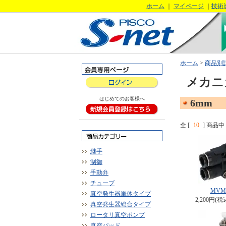
ホーム
｜
マイページ
｜
技術
ホーム
>
商品別
メカニ
はじめてのお客様へ
6mm
全 [
10
] 商品中 
継手
制御
手動弁
チューブ
MVM
真空発生器単体タイプ
2,200円(税
真空発生器総合タイプ
ロータリ真空ポンプ
真空パッド