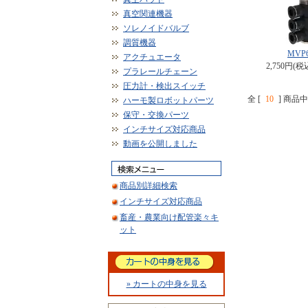
真空関連機器
ソレノイドバルブ
調質機器
MVP6
アクチュエータ
2,750円(税
プラレールチェーン
圧力計・検出スイッチ
全 [
10
] 商品中 
ハーモ製ロボットパーツ
保守・交換パーツ
インチサイズ対応商品
動画を公開しました
商品別詳細検索
インチサイズ対応商品
畜産・農業向け配管楽々キ
ット
» カートの中身を見る