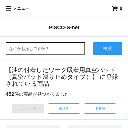
0
メニュー
PISCO-S-net
検索
【油の付着したワーク吸着用真空パッド
（真空パッド滑り止めタイプ）】 に登録
されている商品
452
件の商品が見つかりました
おすすめ順
価格順
新着順