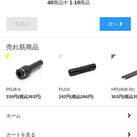
40
1
10
商品中
-
商品
戻る
次へ
売れ筋商品
PGJ8-6
PIJ10
HPU408-R□
330円(税込363円)
242円(税込266円)
363円(税込3
ホーム
カートを見る