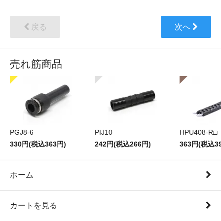
戻る
次へ
売れ筋商品
PGJ8-6
PIJ10
HPU408-R□
330円(税込363円)
242円(税込266円)
363円(税込3
ホーム
カートを見る