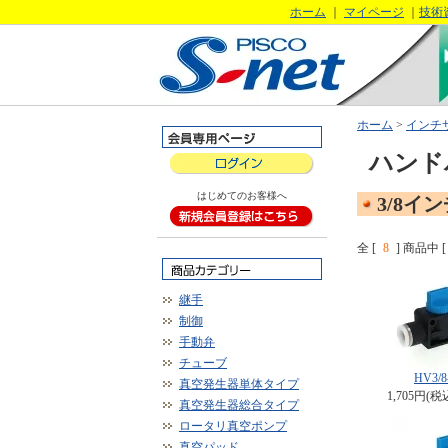
ホーム
｜
マイページ
｜
技術
ホーム
>
インチ
ハンド
はじめてのお客様へ
3/8イ
全 [
8
] 商品中 [
継手
制御
手動弁
チューブ
HV3/8
真空発生器単体タイプ
1,705円(税
真空発生器総合タイプ
ロータリ真空ポンプ
真空パッド