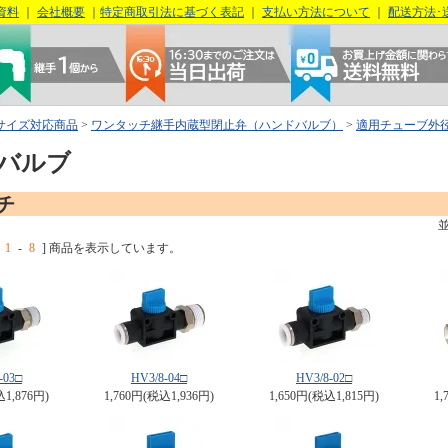
資料
｜
会社概要
｜
特定商取引法に基づく表記
｜
支払い方法について
｜
配送方法･
サイズ対応商品
>
ワンタッチ継手内蔵型閉止弁（ハンドバルブ）
>
適用チューブ外
バルブ
ンチ
1
-
8
] 商品を表示しています。
-03□
HV3/8-04□
HV3/8-02□
込1,876円)
1,760円(税込1,936円)
1,650円(税込1,815円)
1,