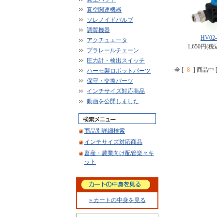
真空関連機器
ソレノイドバルブ
調質機器
HV02-
アクチュエータ
1,650円(税
プラレールチェーン
圧力計・検出スイッチ
全 [
8
] 商品中 
ハーモ製ロボットパーツ
保守・交換パーツ
インチサイズ対応商品
動画を公開しました
商品別詳細検索
インチサイズ対応商品
畜産・農業向け配管楽々キ
ット
» カートの中身を見る