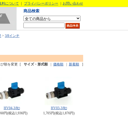
送料について
｜
プライバシーポリシー
｜
お問い合わせ
商品検索
径
>
3/8インチ
並び順を変更
[
サイズ・形式順
|
価格順
|
新着順
]
HV04-3/8□
HV03-3/8□
760円(税込1,936円)
1,705円(税込1,876円)