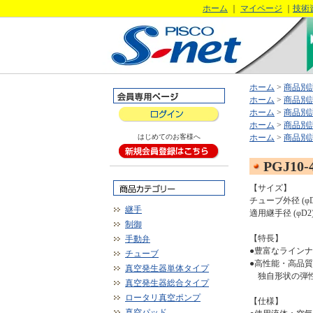
ホーム
｜
マイページ
｜
技術
ホーム
>
商品別
ホーム
>
商品別
ホーム
>
商品別
ホーム
>
商品別
はじめてのお客様へ
ホーム
>
商品別
PGJ10-
【サイズ】
チューブ外径 (φD
継手
適用継手径 (φD2
制御
【特長】
手動弁
●豊富なライン
チューブ
●高性能・高品
真空発生器単体タイプ
独自形状の弾性
真空発生器総合タイプ
ロータリ真空ポンプ
【仕様】
真空パッド