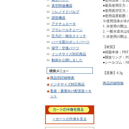
●使用流体：空
●最高使用圧力：1
真空関連機器
●使用真空圧力：-1
ソレノイドバルブ
●使用温度範囲：
調質機器
※使用流体が水
アクチュエータ
1. 水使用の際
プラレールチェーン
2. 一般水道水
圧力計・検出スイッチ
3. 水使用の際
ハーモ製ロボットパーツ
【材質】
保守・交換パーツ
●樹脂本体：PBT
インチサイズ対応商品
●開放リング：P
動画を公開しました
●シールゴム：N
【質量】4.3g
商品別詳細検索
商品詳細情報
インチサイズ対応商品
畜産・農業向け配管楽々キ
ット
» カートの中身を見る