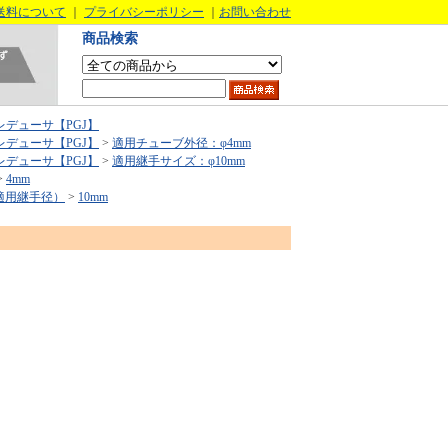
送料について
｜
プライバシーポリシー
｜
お問い合わせ
商品検索
レデューサ【PGJ】
レデューサ【PGJ】
>
適用チューブ外径：φ4mm
レデューサ【PGJ】
>
適用継手サイズ：φ10mm
>
4mm
適用継手径）
>
10mm