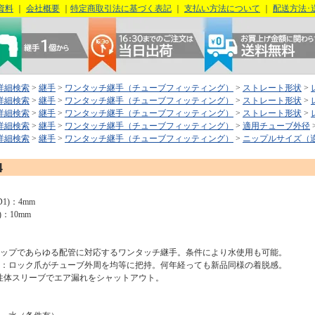
資料
｜
会社概要
｜
特定商取引法に基づく表記
｜
支払い方法について
｜
配送方法･
詳細検索
>
継手
>
ワンタッチ継手（チューブフィッティング）
>
ストレート形状
>
詳細検索
>
継手
>
ワンタッチ継手（チューブフィッティング）
>
ストレート形状
>
詳細検索
>
継手
>
ワンタッチ継手（チューブフィッティング）
>
ストレート形状
>
詳細検索
>
継手
>
ワンタッチ継手（チューブフィッティング）
>
適用チューブ外径
詳細検索
>
継手
>
ワンタッチ継手（チューブフィッティング）
>
ニップルサイズ（
4
1)：4mm
)：10mm
ナップであらゆる配管に対応するワンタッチ継手。条件により水使用も可能。
質：ロック爪がチューブ外周を均等に把持。何年経っても新品同様の着脱感。
体スリーブでエア漏れをシャットアウト。