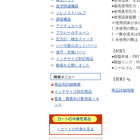
●使用流体：空
●最高使用圧力：1
真空関連機器
●使用真空圧力：-1
ソレノイドバルブ
●使用温度範囲：
調質機器
※使用流体が水
アクチュエータ
1. 水使用の際
プラレールチェーン
2. 一般水道水
圧力計・検出スイッチ
3. 水使用の際
ハーモ製ロボットパーツ
【材質】
保守・交換パーツ
●樹脂本体：PBT
インチサイズ対応商品
●開放リング：P
動画を公開しました
●シールゴム：N
【質量】4g
商品別詳細検索
商品詳細情報
インチサイズ対応商品
畜産・農業向け配管楽々キ
ット
» カートの中身を見る