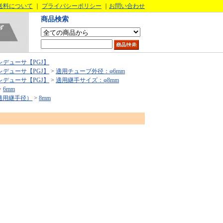
送料について
｜
プライバシーポリシー
｜
お問い合わせ
商品検索
レデューサ【PGJ】
レデューサ【PGJ】
>
適用チューブ外径：φ6mm
レデューサ【PGJ】
>
適用継手サイズ：φ8mm
>
6mm
適用継手径）
>
8mm