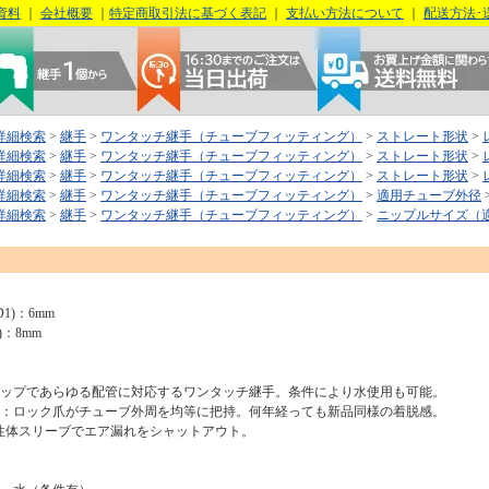
資料
｜
会社概要
｜
特定商取引法に基づく表記
｜
支払い方法について
｜
配送方法･
詳細検索
>
継手
>
ワンタッチ継手（チューブフィッティング）
>
ストレート形状
>
詳細検索
>
継手
>
ワンタッチ継手（チューブフィッティング）
>
ストレート形状
>
詳細検索
>
継手
>
ワンタッチ継手（チューブフィッティング）
>
ストレート形状
>
詳細検索
>
継手
>
ワンタッチ継手（チューブフィッティング）
>
適用チューブ外径
詳細検索
>
継手
>
ワンタッチ継手（チューブフィッティング）
>
ニップルサイズ（
1)：6mm
)：8mm
ナップであらゆる配管に対応するワンタッチ継手。条件により水使用も可能。
質：ロック爪がチューブ外周を均等に把持。何年経っても新品同様の着脱感。
体スリーブでエア漏れをシャットアウト。