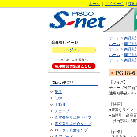
ホーム
｜
マイページ
｜
技術
ホーム
>
商品別
ホーム
>
商品別
ホーム
>
商品別
ホーム
>
商品別
はじめてのお客様へ
ホーム
>
商品別
PGJ8-6
【サイズ】
チューブ外径 (φD
継手
適用継手径 (φD2
制御
【特長】
手動弁
●豊富なライン
チューブ
●高性能・高品
真空発生器単体タイプ
独自形状の弾性
真空発生器総合タイプ
ロータリ真空ポンプ
【仕様】
真空パッド