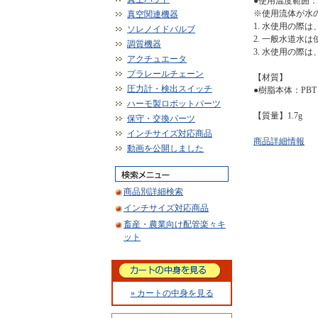
●使用温度範囲：
※使用流体が水
真空関連機器
1. 水使用の際
ソレノイドバルブ
2. 一般水道水
調質機器
3. 水使用の際
アクチュエータ
プラレールチェーン
【材質】
圧力計・検出スイッチ
●樹脂本体：PBT
ハーモ製ロボットパーツ
【質量】1.7g
保守・交換パーツ
インチサイズ対応商品
商品詳細情報
動画を公開しました
商品別詳細検索
インチサイズ対応商品
畜産・農業向け配管楽々キ
ット
» カートの中身を見る