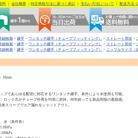
資料
｜
会社概要
｜
特定商取引法に基づく表記
｜
支払い方法について
｜
配送方法･
詳細検索
>
継手
>
ワンタッチ継手（チューブフィッティング）
>
ストレート形状
>
詳細検索
>
継手
>
ワンタッチ継手（チューブフィッティング）
>
ストレート形状
>
詳細検索
>
継手
>
ワンタッチ継手（チューブフィッティング）
>
ニップルサイズ（
：10mm
ナップであらゆる配管に対応するワンタッチ継手。条件により水使用も可能。
質：ロック爪がチューブ外周を均等に把持。何年経っても新品同様の着脱感。
体スリーブでエア漏れをシャットアウト。
気、水（条件有）
.0MPa
00kPa