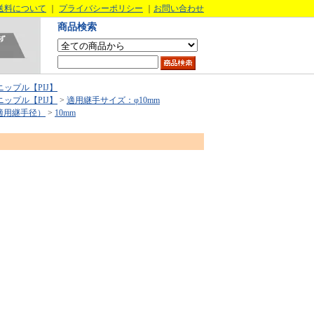
送料について
｜
プライバシーポリシー
｜
お問い合わせ
商品検索
ニップル【PIJ】
ニップル【PIJ】
>
適用継手サイズ：φ10mm
適用継手径）
>
10mm