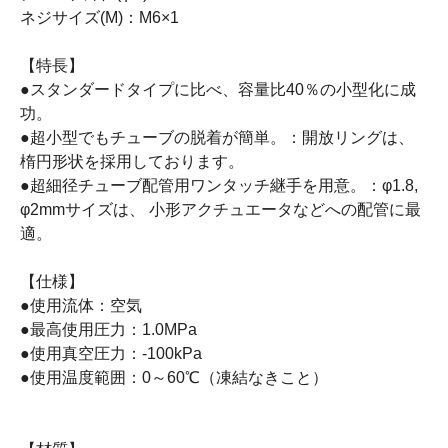
ネジサイズ(M)：M6×1
【特長】
●スタンダードタイプに比べ、容量比40％の小型化に成
功。
●超小型でもチューブの脱着が簡単。：開放リングは、
楕円形状を採用しております。
●超細径チューブ配管用ワンタッチ継手を用意。：φ1.8,
φ2mmサイズは、 小形アクチュエータなどへの配管に最
適。
【仕様】
●使用流体：空気
●最高使用圧力：1.0MPa
●使用真空圧力：-100kPa
●使用温度範囲：0～60℃（凍結なきこと）