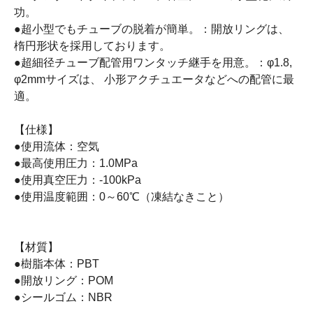
功。
●超小型でもチューブの脱着が簡単。：開放リングは、
楕円形状を採用しております。
●超細径チューブ配管用ワンタッチ継手を用意。：φ1.8,
φ2mmサイズは、 小形アクチュエータなどへの配管に最
適。
【仕様】
●使用流体：空気
●最高使用圧力：1.0MPa
●使用真空圧力：-100kPa
●使用温度範囲：0～60℃（凍結なきこと）
【材質】
●樹脂本体：PBT
●開放リング：POM
●シールゴム：NBR