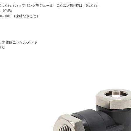
.0MPa（カップリングモジュール：QMC20使用時は、0.9MPa）
00kPa
0～60℃（凍結なきこと）
銅+無電解ニッケルメッキ
BR