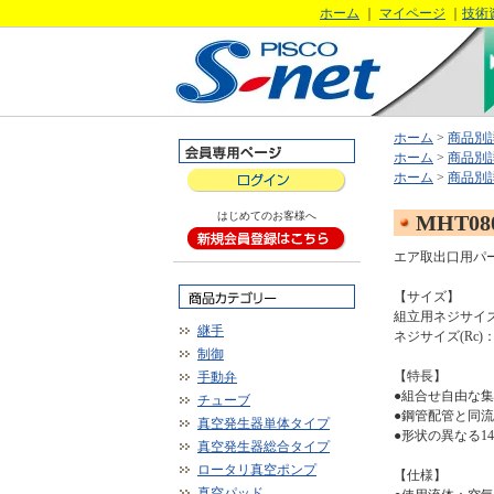
ホーム
｜
マイページ
｜
技術
ホーム
>
商品別
ホーム
>
商品別
ホーム
>
商品別
はじめてのお客様へ
MHT08
エア取出口用パ
【サイズ】
組立用ネジサイズ(
継手
ネジサイズ(Rc)：R
制御
【特長】
手動弁
●組合せ自由な
チューブ
●鋼管配管と同
真空発生器単体タイプ
●形状の異なる1
真空発生器総合タイプ
ロータリ真空ポンプ
【仕様】
真空パッド