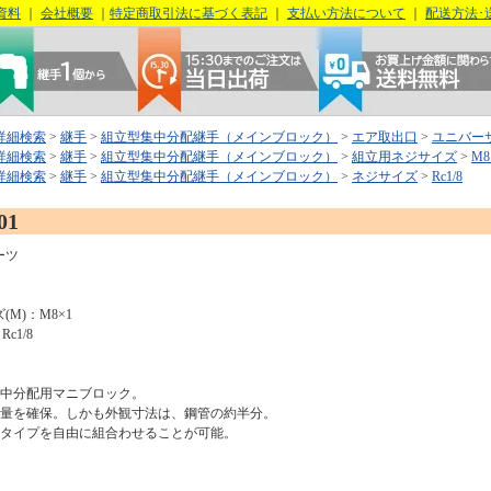
資料
｜
会社概要
｜
特定商取引法に基づく表記
｜
支払い方法について
｜
配送方法･
詳細検索
>
継手
>
組立型集中分配継手（メインブロック）
>
エア取出口
>
ユニバー
詳細検索
>
継手
>
組立型集中分配継手（メインブロック）
>
組立用ネジサイズ
>
M8
詳細検索
>
継手
>
組立型集中分配継手（メインブロック）
>
ネジサイズ
>
Rc1/8
01
ーツ
M)：M8×1
c1/8
集中分配用マニブロック。
流量を確保。しかも外観寸法は、鋼管の約半分。
4タイプを自由に組合わせることが可能。