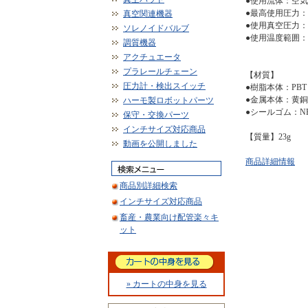
●使用流体：空気
●最高使用圧力：1
真空関連機器
●使用真空圧力：-1
ソレノイドバルブ
●使用温度範囲：
調質機器
アクチュエータ
プラレールチェーン
【材質】
圧力計・検出スイッチ
●樹脂本体：PBT
●金属本体：黄
ハーモ製ロボットパーツ
●シールゴム：N
保守・交換パーツ
インチサイズ対応商品
【質量】23g
動画を公開しました
商品詳細情報
商品別詳細検索
インチサイズ対応商品
畜産・農業向け配管楽々キ
ット
» カートの中身を見る