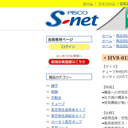
ホーム
｜
マイページ
｜
技術
ホーム
>
商品別
ホーム
>
商品別
ホーム
>
商品別
はじめてのお客様へ
HV8-01
【サイズ】
チューブ外径(IN)
ネジサイズ(OUT)(
継手
【特長】
制御
●機器への空気
●出力側の機器
手動弁
●排気機能が無い
チューブ
真空発生器単体タイプ
【仕様】
真空発生器総合タイプ
●使用流体：空気
ロータリ真空ポンプ
●最高使用圧力：0
真空パッド