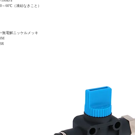
00kPa
0～60℃（凍結なきこと）
銅+無電解ニッケルメッキ
OM
BR