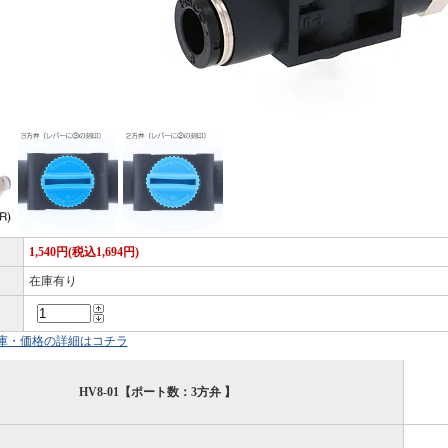
1,540円(税込1,694円)
在庫有り
庫・価格の詳細はコチラ
HV8-01【ポート数：3方弁 】