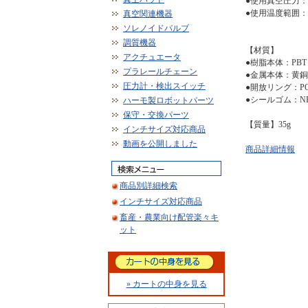
●使用真空圧力：-1
●使用温度範囲：
真空関連機器
ソレノイドバルブ
調質機器
【材質】
アクチュエータ
●樹脂本体：PBT
プラレールチェーン
●金属本体：黄
圧力計・検出スイッチ
●開放リング：P
●シールゴム：N
ハーモ製ロボットパーツ
保守・交換パーツ
【質量】35g
インチサイズ対応商品
動画を公開しました
商品詳細情報
商品別詳細検索
インチサイズ対応商品
畜産・農業向け配管楽々キ
ット
» カートの中身を見る