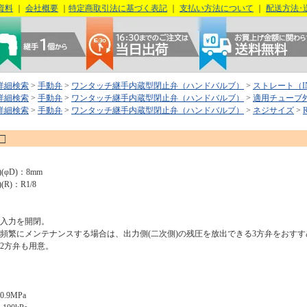
資料
｜
会社概要
｜
特定商取引法に基づく表記
｜
支払い方法について
｜
配送方法･
詳細検索
>
手動弁
>
ワンタッチ継手内蔵型閉止弁（ハンドバルブ）
>
ストレート（I
詳細検索
>
手動弁
>
ワンタッチ継手内蔵型閉止弁（ハンドバルブ）
>
適用チューブ
詳細検索
>
手動弁
>
ワンタッチ継手内蔵型閉止弁（ハンドバルブ）
>
ネジサイズ
>
R
□
(φD)：8mm
R)：R1/8
圧入力を開閉。
を頻繁にメンテナンスする場合は、出力側(二次側)の残圧を放出できる3方弁をおすす
2方弁も用意。
.9MPa