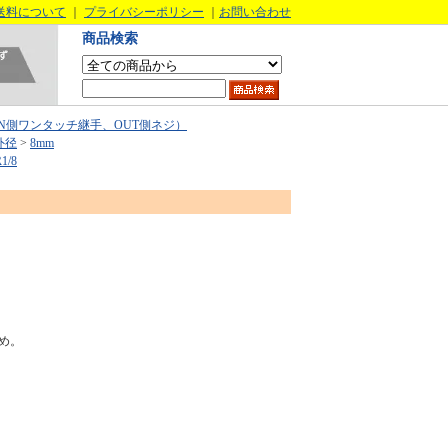
送料について
｜
プライバシーポリシー
｜
お問い合わせ
商品検索
N側ワンタッチ継手、OUT側ネジ）
外径
>
8mm
1/8
め。