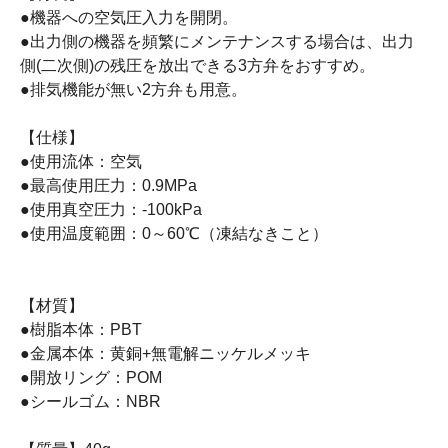
●機器への空気圧入力を開閉。
●出力側の機器を頻繁にメンテナンスする場合は、出力
側(二次側)の残圧を放出できる3方弁をおすすめ。
●排気機能が無い2方弁も用意。
【仕様】
●使用流体：空気
●最高使用圧力：0.9MPa
●使用真空圧力：-100kPa
●使用温度範囲：0～60℃（凍結なきこと）
【材質】
●樹脂本体：PBT
●金属本体：黄銅+無電解ニッケルメッキ
●開放リング：POM
●シールゴム：NBR