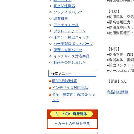
●排気機能が無い
真空関連機器
【仕様】
ソレノイドバルブ
●使用流体：空気
調質機器
●最高使用圧力：0
アクチュエータ
●使用真空圧力：-1
プラレールチェーン
●使用温度範囲：
圧力計・検出スイッチ
ハーモ製ロボットパーツ
【材質】
保守・交換パーツ
●樹脂本体：PBT
インチサイズ対応商品
●金属本体：黄
動画を公開しました
●開放リング：P
●シールゴム：N
商品別詳細検索
【質量】53g
インチサイズ対応商品
商品詳細情報
畜産・農業向け配管楽々キ
ット
» カートの中身を見る