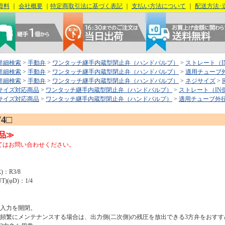
資料
｜
会社概要
｜
特定商取引法に基づく表記
｜
支払い方法について
｜
配送方法･
詳細検索
>
手動弁
>
ワンタッチ継手内蔵型閉止弁（ハンドバルブ）
>
ストレート（I
詳細検索
>
手動弁
>
ワンタッチ継手内蔵型閉止弁（ハンドバルブ）
>
適用チューブ
詳細検索
>
手動弁
>
ワンタッチ継手内蔵型閉止弁（ハンドバルブ）
>
ネジサイズ
>
R
サイズ対応商品
>
ワンタッチ継手内蔵型閉止弁（ハンドバルブ）
>
ストレート（IN
サイズ対応商品
>
ワンタッチ継手内蔵型閉止弁（ハンドバルブ）
>
適用チューブ外
/4□
品≫
てはお問い合わせください。
)：R3/8
(φD)：1/4
圧入力を開閉。
を頻繁にメンテナンスする場合は、出力側(二次側)の残圧を放出できる3方弁をおすす