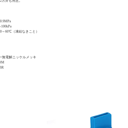
2方弁も用意。
.9MPa
00kPa
0～60℃（凍結なきこと）
銅+無電解ニッケルメッキ
OM
BR