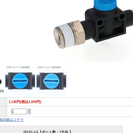
1,540円(税込1,694円)
格詳細はコチラ
HV03-1/4【ポート数：3方弁 】