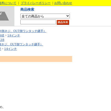
送料について
｜
プライバシーポリシー
｜
お問い合わせ
商品検索
N側ネジ、OUT側ワンタッチ継手）
外径
>
1/4インチ
3/8
側ネジ、OUT側ワンタッチ継手）
径
>
1/4インチ
め。