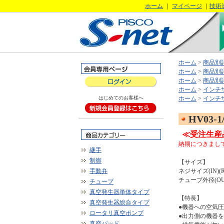
ホーム
｜
マイページ
｜
技術
ホーム
>
商品別
ホーム
>
商品別
ホーム
>
商品別
ホーム
>
インチ
はじめてのお客様へ
ホーム
>
インチ
HV03-1
≪受注生産
納期につきまし
継手
制御
【サイズ】
手動弁
ネジサイズ(IN)(R
チューブ外径(OUT)
チューブ
真空発生器単体タイプ
【特長】
真空発生器総合タイプ
●機器への空気
ロータリ真空ポンプ
●出力側の機器
真空パッド