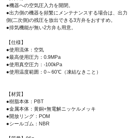
●機器への空気圧入力を開閉。
●出力側の機器を頻繁にメンテナンスする場合は、出力
側(二次側)の残圧を放出できる3方弁をおすすめ。
●排気機能が無い2方弁も用意。
【仕様】
●使用流体：空気
●最高使用圧力：0.9MPa
●使用真空圧力：-100kPa
●使用温度範囲：0～60℃（凍結なきこと）
【材質】
●樹脂本体：PBT
●金属本体：黄銅+無電解ニッケルメッキ
●開放リング：POM
●シールゴム：NBR