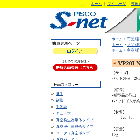
ホーム
｜
マイページ
｜
技術
ホーム
>
商品別
ホーム
>
商品別
ホーム
>
商品別
はじめてのお客様へ
VP20L
【サイズ】
パッド外径：20
【特長】
継手
●成型品の取出
制御
●パッドゴムが
手動弁
【材質】
チューブ
ニトリルゴム
真空発生器単体タイプ
真空発生器総合タイプ
【質量】
ロータリ真空ポンプ
1.8g
真空パッド