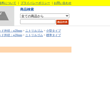
送料について
｜
プライバシーポリシー
｜
お問い合わせ
商品検索
ッド外径：φ20mm
>
ニトリルゴム
>
小型タイプ
ッド外径：φ20mm
>
ニトリルゴム
>
標準タイプ