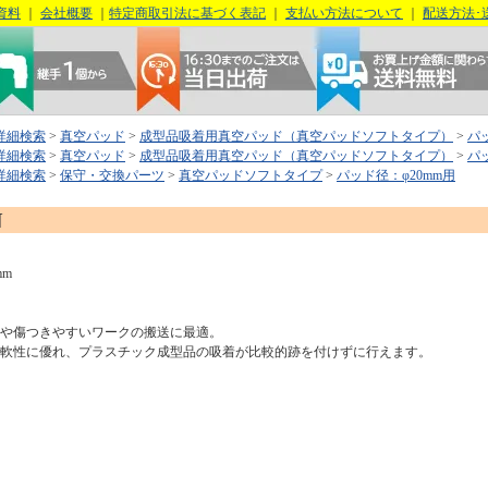
資料
｜
会社概要
｜
特定商取引法に基づく表記
｜
支払い方法について
｜
配送方法･
詳細検索
>
真空パッド
>
成型品吸着用真空パッド（真空パッドソフトタイプ）
>
パ
詳細検索
>
真空パッド
>
成型品吸着用真空パッド（真空パッドソフトタイプ）
>
パ
詳細検索
>
保守・交換パーツ
>
真空パッドソフトタイプ
>
パッド径：φ20mm用
N
mm
しや傷つきやすいワークの搬送に最適。
柔軟性に優れ、プラスチック成型品の吸着が比較的跡を付けずに行えます。