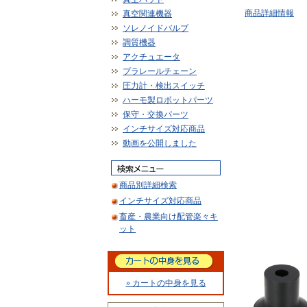
商品詳細情報
真空関連機器
ソレノイドバルブ
調質機器
アクチュエータ
プラレールチェーン
圧力計・検出スイッチ
ハーモ製ロボットパーツ
保守・交換パーツ
インチサイズ対応商品
動画を公開しました
商品別詳細検索
インチサイズ対応商品
畜産・農業向け配管楽々キ
ット
» カートの中身を見る