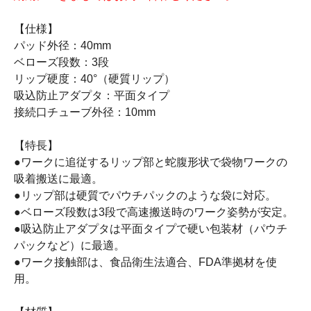
【仕様】
パッド外径：40mm
ベローズ段数：3段
リップ硬度：40°（硬質リップ）
吸込防止アダプタ：平面タイプ
接続口チューブ外径：10mm
【特長】
●ワークに追従するリップ部と蛇腹形状で袋物ワークの
吸着搬送に最適。
●リップ部は硬質でパウチパックのような袋に対応。
●ベローズ段数は3段で高速搬送時のワーク姿勢が安定。
●吸込防止アダプタは平面タイプで硬い包装材（パウチ
パックなど）に最適。
●ワーク接触部は、食品衛生法適合、FDA準拠材を使
用。