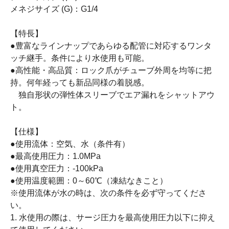
メネジサイズ (G)：G1/4
【特長】
●豊富なラインナップであらゆる配管に対応するワンタ
ッチ継手。条件により水使用も可能。
●高性能・高品質：ロック爪がチューブ外周を均等に把
持。何年経っても新品同様の着脱感。
独自形状の弾性体スリーブでエア漏れをシャットアウ
ト。
【仕様】
●使用流体：空気、水（条件有）
●最高使用圧力：1.0MPa
●使用真空圧力：-100kPa
●使用温度範囲：0～60℃（凍結なきこと）
※使用流体が水の時は、次の条件を必ず守ってくださ
い。
1. 水使用の際は、サージ圧力を最高使用圧力以下に抑え