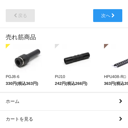
戻る
次へ
売れ筋商品
PGJ8-6
PIJ10
HPU408-R□
330円(税込363円)
242円(税込266円)
363円(税込3
ホーム
カートを見る