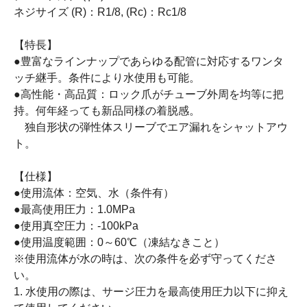
ネジサイズ (R)：R1/8, (Rc)：Rc1/8
【特長】
●豊富なラインナップであらゆる配管に対応するワンタ
ッチ継手。条件により水使用も可能。
●高性能・高品質：ロック爪がチューブ外周を均等に把
持。何年経っても新品同様の着脱感。
独自形状の弾性体スリーブでエア漏れをシャットアウ
ト。
【仕様】
●使用流体：空気、水（条件有）
●最高使用圧力：1.0MPa
●使用真空圧力：-100kPa
●使用温度範囲：0～60℃（凍結なきこと）
※使用流体が水の時は、次の条件を必ず守ってくださ
い。
1. 水使用の際は、サージ圧力を最高使用圧力以下に抑え