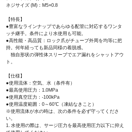
ネジサイズ (M)：M5×0.8
【特長】
●豊富なラインナップであらゆる配管に対応するワンタ
ッチ継手。条件により水使用も可能。
●高性能・高品質：ロック爪がチューブ外周を均等に把
持。何年経っても新品同様の着脱感。
独自形状の弾性体スリーブでエア漏れをシャットアウ
ト。
【仕様】
●使用流体：空気、水（条件有）
●最高使用圧力：1.0MPa
●使用真空圧力：-100kPa
●使用温度範囲：0～60℃（凍結なきこと）
※使用流体が水の時は、次の条件を必ず守ってくださ
い。
1. 水使用の際は、サージ圧力を最高使用圧力以下に抑え