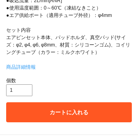
●吸込流量：2L/min[ANR]
●使用温度範囲：0～60℃（凍結なきこと）
●エア供給ポート（適用チューブ外径）：φ4mm
セット内容
エアピンセット本体、パッドホルダ、真空パッド(サイ
ズ：φ2, φ4, φ6, φ8mm、材質：シリコーンゴム)、コイリ
ングチューブ（カラー：ミルクホワイト）
商品詳細情報
個数
カートに入れる