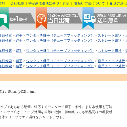
資料
｜
会社概要
｜
特定商取引法に基づく表記
｜
支払い方法について
｜
配送方法･
詳細検索
>
継手
>
ワンタッチ継手（チューブフィッティング）
>
ストレート形状
>
詳細検索
>
継手
>
ワンタッチ継手（チューブフィッティング）
>
ストレート形状
>
詳細検索
>
継手
>
ワンタッチ継手（チューブフィッティング）
>
ストレート形状
>
詳細検索
>
継手
>
ワンタッチ継手（チューブフィッティング）
>
適用チューブ外径
詳細検索
>
継手
>
ワンタッチ継手（チューブフィッティング）
>
適用チューブ外径
)：10mm, (φD2)：8mm
ナップであらゆる配管に対応するワンタッチ継手。条件により水使用も可能。
質：ロック爪がチューブ外周を均等に把持。何年経っても新品同様の着脱感。
体スリーブでエア漏れをシャットアウト。