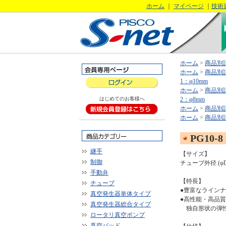
ホーム
｜
マイページ
｜
技術
ホーム
>
商品別
ホーム
>
商品別
1：φ10mm
ホーム
>
商品別
はじめてのお客様へ
2：φ8mm
ホーム
>
商品別
ホーム
>
商品別
PG10-8
継手
【サイズ】
制御
チューブ外径 (φD1
手動弁
【特長】
チューブ
●豊富なライン
真空発生器単体タイプ
●高性能・高品
真空発生器総合タイプ
独自形状の弾性
ロータリ真空ポンプ
真空パッド