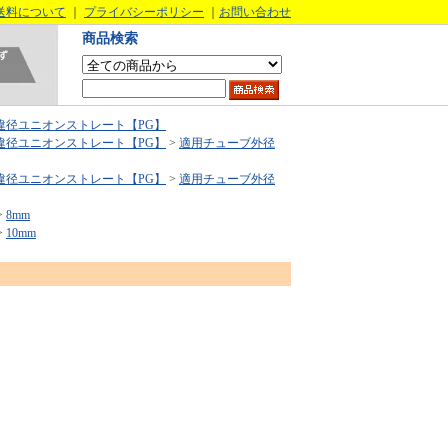
送料について
｜
プライバシーポリシー
｜
お問い合わせ
商品検索
違径ユニオンストレート【PG】
違径ユニオンストレート【PG】
>
適用チューブ外径
違径ユニオンストレート【PG】
>
適用チューブ外径
>
8mm
>
10mm