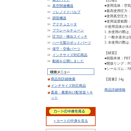
【仕様】
●使用流体：空
真空関連機器
●最高使用圧力：1
ソレノイドバルブ
●使用真空圧力：-1
調質機器
●使用温度範囲：
アクチュエータ
※使用流体が水
プラレールチェーン
1. 水使用の際
圧力計・検出スイッチ
2. 一般水道水
3. 水使用の際
ハーモ製ロボットパーツ
保守・交換パーツ
【材質】
インチサイズ対応商品
●樹脂本体：PBT
動画を公開しました
●開放リング：P
●シールゴム：N
商品別詳細検索
【質量】14g
インチサイズ対応商品
商品詳細情報
畜産・農業向け配管楽々キ
ット
» カートの中身を見る