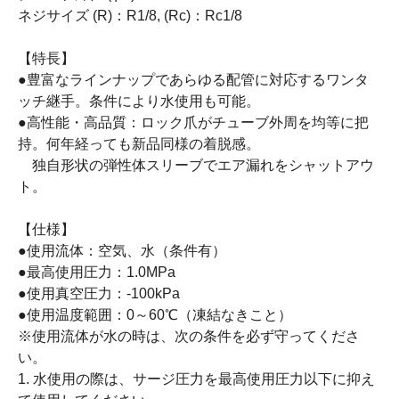
ネジサイズ (R)：R1/8, (Rc)：Rc1/8
【特長】
●豊富なラインナップであらゆる配管に対応するワンタ
ッチ継手。条件により水使用も可能。
●高性能・高品質：ロック爪がチューブ外周を均等に把
持。何年経っても新品同様の着脱感。
独自形状の弾性体スリーブでエア漏れをシャットアウ
ト。
【仕様】
●使用流体：空気、水（条件有）
●最高使用圧力：1.0MPa
●使用真空圧力：-100kPa
●使用温度範囲：0～60℃（凍結なきこと）
※使用流体が水の時は、次の条件を必ず守ってくださ
い。
1. 水使用の際は、サージ圧力を最高使用圧力以下に抑え