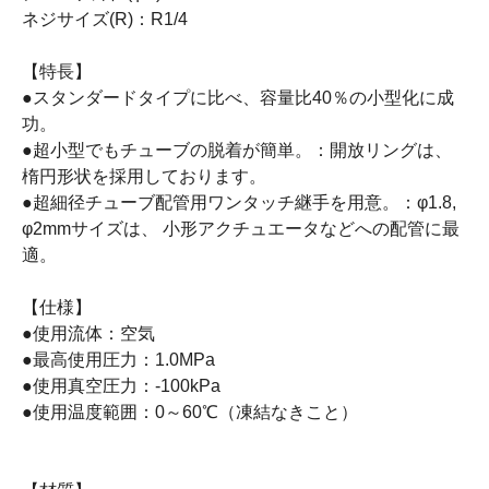
ネジサイズ(R)：R1/4
【特長】
●スタンダードタイプに比べ、容量比40％の小型化に成
功。
●超小型でもチューブの脱着が簡単。：開放リングは、
楕円形状を採用しております。
●超細径チューブ配管用ワンタッチ継手を用意。：φ1.8,
φ2mmサイズは、 小形アクチュエータなどへの配管に最
適。
【仕様】
●使用流体：空気
●最高使用圧力：1.0MPa
●使用真空圧力：-100kPa
●使用温度範囲：0～60℃（凍結なきこと）