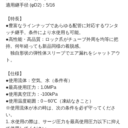
適用継手径 (φD2)：5/16
【特長】
●豊富なラインナップであらゆる配管に対応するワンタ
ッチ継手。条件により水使用も可能。
●高性能・高品質：ロック爪がチューブ外周を均等に把
持。何年経っても新品同様の着脱感。
独自形状の弾性体スリーブでエア漏れをシャットアウ
ト。
【仕様】
●使用流体：空気、水（条件有）
●最高使用圧力：1.0MPa
●使用真空圧力：-100kPa
●使用温度範囲：0～60℃（凍結なきこと）
※使用流体が水の時は、次の条件を必ず守ってくださ
い。
1. 水使用の際は、サージ圧力を最高使用圧力以下に抑え