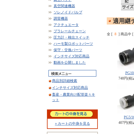
真空関連機器
ソレノイドバルブ
調質機器
適用継チ
アクチュエータ
プラレールチェーン
全 [
8
] 商品中 [
圧力計・検出スイッチ
ハーモ製ロボットパーツ
保守・交換パーツ
インチサイズ対応商品
動画を公開しました
PG10-
748円(税
商品別詳細検索
インチサイズ対応商品
畜産・農業向け配管楽々キ
ット
PG5/16
407円(税
» カートの中身を見る