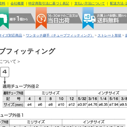
資料
｜
会社概要
｜
特定商取引法に基づく表記
｜
支払い方法について
｜
配送方法･
サイズ対応商品
>
ワンタッチ継手（チューブフィッティング）
>
ストレート形状
>
ブフィッティング
について＞