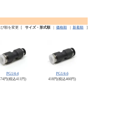
並び順を変更
[
サイズ・形式順
|
価格順
|
新着順
]
PG1/4-4
PG1/4-6
374円(税込411円)
418円(税込460円)