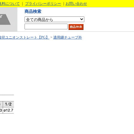
送料について
｜
プライバシーポリシー
｜
お問い合わせ
商品検索
違径ユニオンストレート【PG】
>
適用継チューブ外