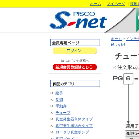
ホーム
｜
マイページ
｜
技術
ホーム
>
インチ
径：φ1/4
チュー
はじめてのお客様へ
＜注文形式
継手
制御
手動弁
チューブ
真空発生器単体タイプ
真空発生器総合タイプ
ロータリ真空ポンプ
真空パッド