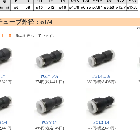
ューブ外径：φ1/4
1
-
8
] 商品を表示しています。
1/4
PG1/4-5/32
PG1/4-3/16
込823円)
374円(税込411円)
369円(税込406円)
-1/4
PG3/8-1/4
PG1/2-1/4
込448円)
495円(税込545円)
572円(税込629円)